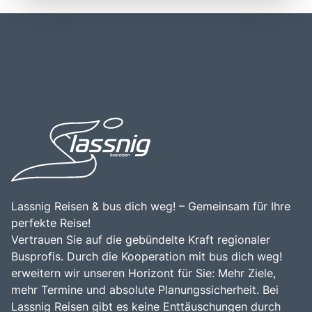
Ein Besuch in den Lienzer Dolomiten ist eine
mit öffentlichen Verkehrsmitteln gut möglich, wobei Lienz
hervorragende Gelegenheit, die Schönheit der Natur zu
über eine gute Anbindung an das österreichische
genießen, die frische Bergluft zu atmen und die Ruhe der
Verkehrsnetz verfügt. Die zentrale Lage der Lienzer
Alpenlandschaft zu erleben. Die Kombination aus
Dolomiten macht sie zu einem idealen Ziel für
atemberaubenden Landschaften, sportlichen Aktivitäten
Tagesausflüge und ermöglicht es den Besuchern, auch
und der Möglichkeit, die lokale Kultur zu entdecken,
andere Sehenswürdigkeiten der Region, wie die
macht die Lienzer Dolomiten zu einem unverzichtbaren
malerischen Dörfer und die beeindruckenden Schluchten,
Ziel für Reisende und Abenteuerlustige.
zu erkunden. Die Kombination aus der Schönheit der
Umgebung, der kulturellen Bedeutung der Region und der
Möglichkeit, die Natur aktiv zu erleben, macht die Lienzer
Dolomiten zu einem unverzichtbaren Ziel für Reisende, die
die Schätze der Ostalpen entdecken möchten.
Lassnig Reisen & bus dich weg! – Gemeinsam für Ihre
perfekte Reise!
Vertrauen Sie auf die gebündelte Kraft regionaler
Busprofis. Durch die Kooperation mit bus dich weg!
erweitern wir unseren Horizont für Sie: Mehr Ziele,
mehr Termine und absolute Planungssicherheit. Bei
Lassnig Reisen gibt es keine Enttäuschungen durch