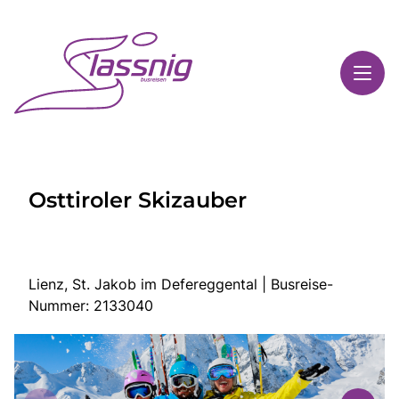
Toggl
Reisethemen
Osttiroler Skizauber
Toggl
Highlights
Toggl
Service
Toggl
Kontakt
Lienz, St. Jakob im Defereggental | Busreise-
Nummer: 2133040
Start
Busreisen