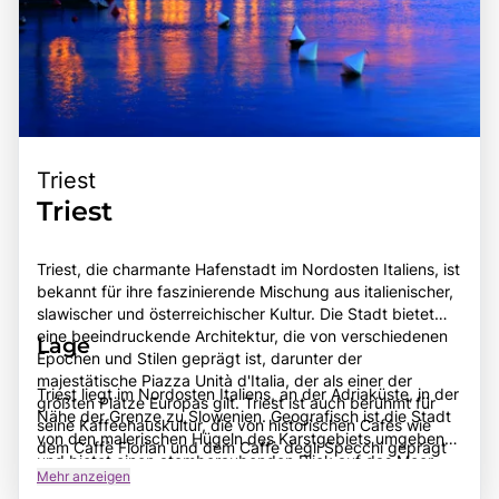
Triest
Triest
Triest, die charmante Hafenstadt im Nordosten Italiens, ist
bekannt für ihre faszinierende Mischung aus italienischer,
slawischer und österreichischer Kultur. Die Stadt bietet
eine beeindruckende Architektur, die von verschiedenen
Lage
Epochen und Stilen geprägt ist, darunter der
majestätische Piazza Unità d'Italia, der als einer der
Triest liegt im Nordosten Italiens, an der Adriaküste, in der
größten Plätze Europas gilt. Triest ist auch berühmt für
Nähe der Grenze zu Slowenien. Geografisch ist die Stadt
seine Kaffeehauskultur, die von historischen Cafés wie
von den malerischen Hügeln des Karstgebiets umgeben
dem Caffè Florian und dem Caffè degli Specchi geprägt
und bietet einen atemberaubenden Blick auf das Meer.
ist, wo Besucher die Atmosphäre vergangener Zeiten
Mehr anzeigen
Triest ist gut erreichbar über das Straßennetz und den
genießen können. Die Stadt hat eine reiche Geschichte,