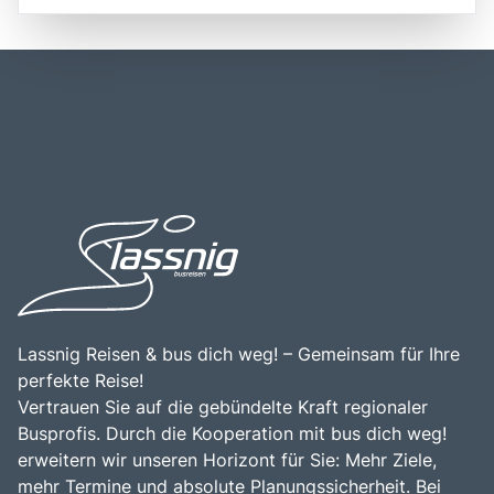
internationalen Flughafen Triest, der nur etwa 30
die bis in die Römerzeit zurückreicht, und war im 19.
Kilometer vom Stadtzentrum entfernt ist. Die zentrale
Jahrhundert ein bedeutendes Zentrum für Handel und
Lage macht Triest zu einem idealen Ausgangspunkt für
Kultur. Triest ist zudem ein idealer Ausgangspunkt für
Erkundungstouren in die umliegenden Regionen,
Erkundungen der umliegenden Natur, einschließlich der
einschließlich der nahegelegenen Städte wie Gorizia und
beeindruckenden Karstlandschaften und der Adriaküste.
Piran sowie der beeindruckenden Naturparks in der
Besucher sollten Triest unbedingt erkunden, um die
Umgebung. Die Kombination aus maritimer Schönheit und
einzigartige Atmosphäre, die köstliche lokale Küche und
kulturellem Reichtum macht Triest zu einem attraktiven
die herzliche Gastfreundschaft der Einheimischen zu
Ziel für Reisende, die die Vielfalt und Geschichte dieser
erleben.
einzigartigen Stadt entdecken möchten.
Lassnig Reisen & bus dich weg! – Gemeinsam für Ihre
perfekte Reise!
Vertrauen Sie auf die gebündelte Kraft regionaler
Busprofis. Durch die Kooperation mit bus dich weg!
erweitern wir unseren Horizont für Sie: Mehr Ziele,
mehr Termine und absolute Planungssicherheit. Bei