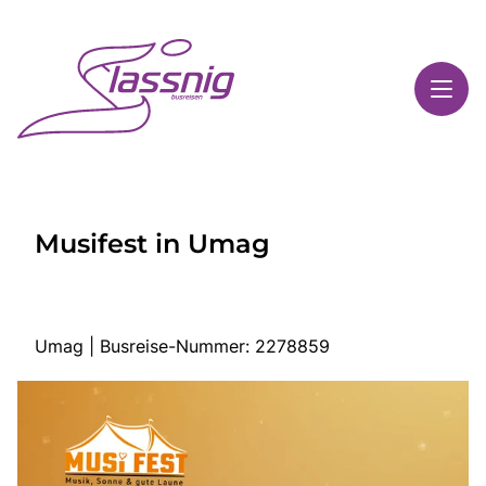
Toggl
Reisethemen
Musifest in Umag
Toggl
Highlights
Toggl
Service
Toggl
Kontakt
Umag | Busreise-Nummer: 2278859
Start
Busreisen