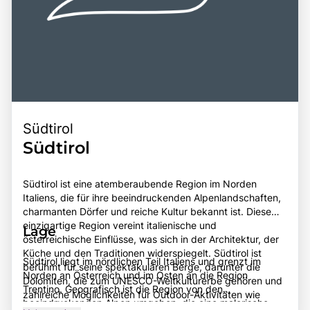
Südtirol
Südtirol
Südtirol ist eine atemberaubende Region im Norden
Italiens, die für ihre beeindruckenden Alpenlandschaften,
charmanten Dörfer und reiche Kultur bekannt ist. Diese
einzigartige Region vereint italienische und
Lage
österreichische Einflüsse, was sich in der Architektur, der
Küche und den Traditionen widerspiegelt. Südtirol ist
Südtirol liegt im nördlichen Teil Italiens und grenzt im
berühmt für seine spektakulären Berge, darunter die
Norden an Österreich und im Osten an die Region
Dolomiten, die zum UNESCO-Weltkulturerbe gehören und
Trentino. Geografisch ist die Region von den
zahlreiche Möglichkeiten für Outdoor-Aktivitäten wie
beeindruckenden Alpen umgeben, die eine malerische
Wandern, Skifahren und Klettern bieten. Die Region ist