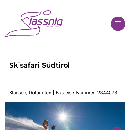
Toggl
Reisethemen
Skisafari Südtirol
Toggl
Highlights
Toggl
Service
Toggl
Kontakt
Klausen, Dolomiten | Busreise-Nummer: 2344078
Start
Busreisen