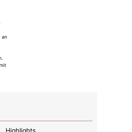
s
, an
n.
mit
Highlights