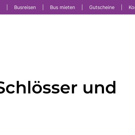
t
|
Busreisen
|
Bus mieten
|
Gutscheine
|
Ko
Schlösser und