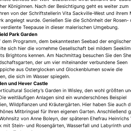
cher Königinnen. Nach der Besichtigung geht es weiter zum
hren von der Schriftstellerin Vita Sackville-West und ihrem
rk angelegt wurde. Genießen Sie die Schönheit der Rosen-
e verdiente Teepause in dieser malerischen Umgebung.
ield Park Garden
auf dem Programm, dem bekanntesten Seebad der englische
lte sich hier die vornehme Gesellschaft bei mildem Seeklim
ghts Brightons kennen. Am Nachmittag besuchen Sie den She
dschaftsgarten, der um vier miteinander verbundene Seen
teppiche aus Osterglocken und Glockenblumen sowie die
n, die sich im Wasser spiegeln.
rden und Hever Castle
ticultural Society’s Garden in Wisley, den wohl größten u
Die weitläufigen Anlagen sind ein wunderschönes Beispiel
ien, Wildpflanzen und Kräutergärten. Hier haben Sie auch d
chönes Mitbringsel für Ihren eigenen Garten. Anschließend 
ohnsitz von Anne Boleyn, der späteren Ehefrau Heinrichs V
k mit Stein- und Rosengärten, Wasserfall und Labyrinth und