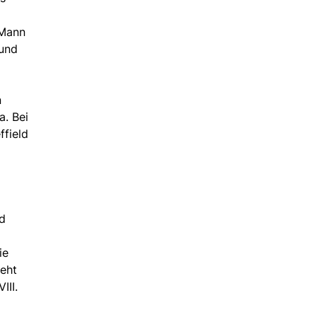
 Mann
 und
n
a. Bei
ffield
nd
ie
geht
III.