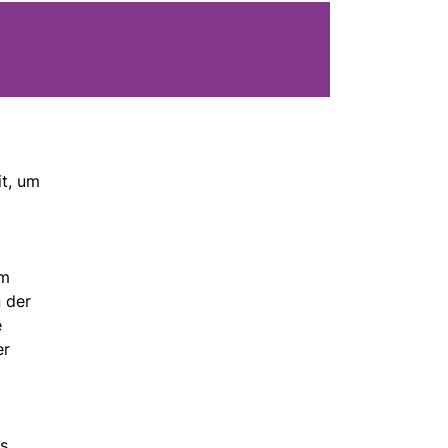
it, um
em
 der
e
er
es