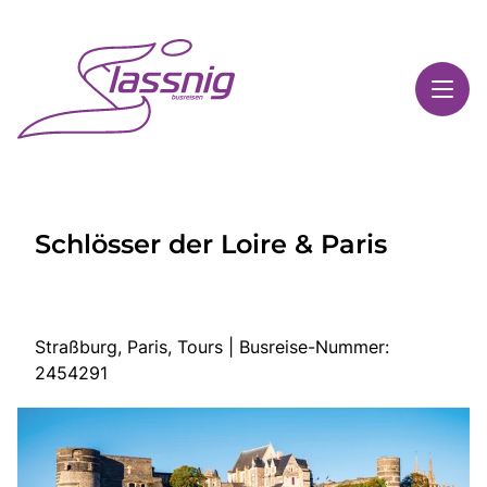
Toggl
Reisethemen
Schlösser der Loire & Paris
Toggl
Highlights
Toggl
Service
Toggl
Kontakt
Straßburg, Paris, Tours | Busreise-Nummer:
2454291
Start
Busreisen