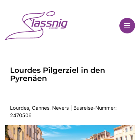
Toggl
Reisethemen
Lourdes Pilgerziel in den
Toggl
Highlights
Pyrenäen
Toggl
Service
Toggl
Kontakt
Lourdes, Cannes, Nevers | Busreise-Nummer:
2470506
Start
Busreisen