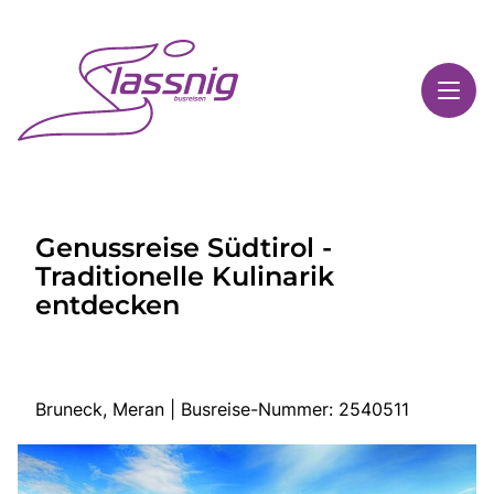
Toggl
Reisethemen
Genussreise Südtirol -
Toggl
Highlights
Traditionelle Kulinarik
Toggl
Service
entdecken
Toggl
Kontakt
Bruneck, Meran | Busreise-Nummer: 2540511
Start
Busreisen