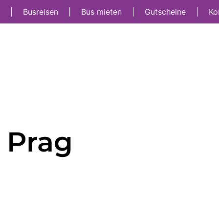
t
|
Busreisen
|
Bus mieten
|
Gutscheine
|
Ko
n Prag