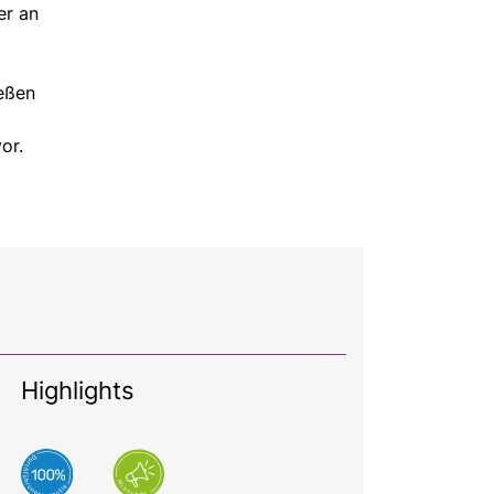
er an
ießen
or.
Highlights