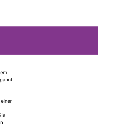
inem
spannt
 einer
Sie
en