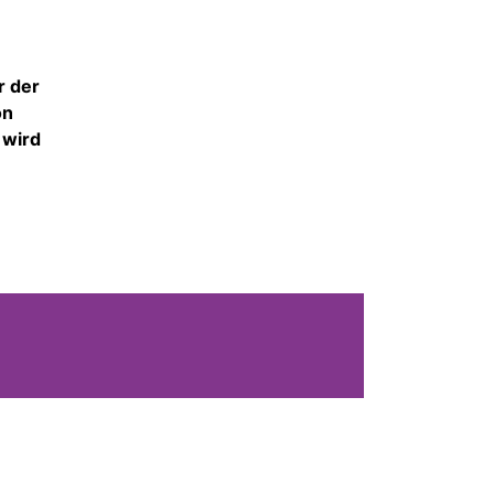
r der
on
 wird