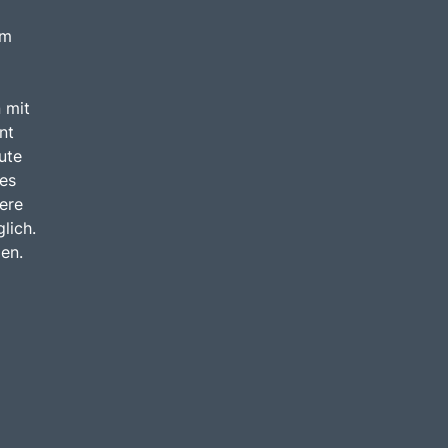
am
 mit
nt
ute
 es
ere
lich.
den.