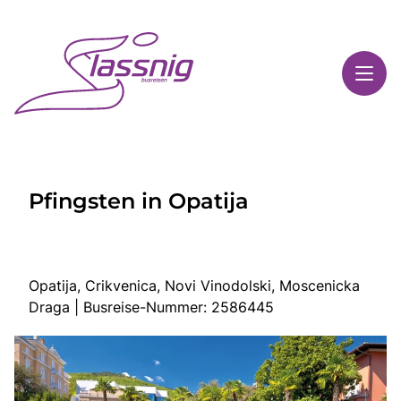
Toggl
Reisethemen
Pfingsten in Opatija
Toggl
Highlights
Toggl
Service
Toggl
Kontakt
Opatija, Crikvenica, Novi Vinodolski, Moscenicka
Draga | Busreise-Nummer: 2586445
Start
Busreisen