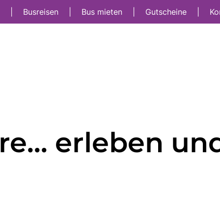
t
|
Busreisen
|
Bus mieten
|
Gutscheine
|
Ko
re… erleben un