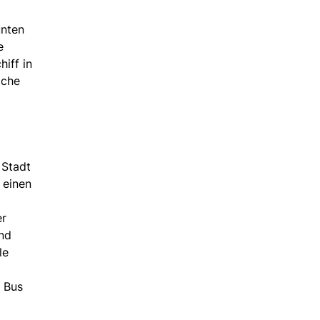
unten
e
iff in
iche
 Stadt
 einen
er
und
le
m Bus