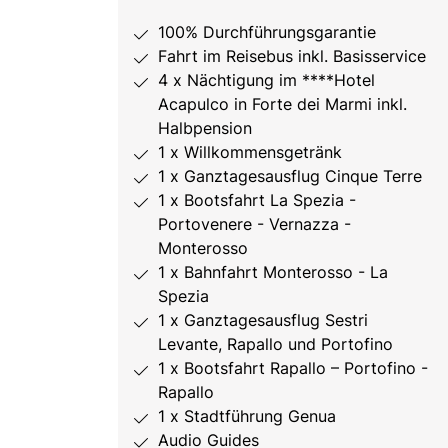
100% Durchführungsgarantie
Fahrt im Reisebus inkl. Basisservice
4 x Nächtigung im ****Hotel
Acapulco in Forte dei Marmi inkl.
Halbpension
1 x Willkommensgetränk
1 x Ganztagesausflug Cinque Terre
1 x Bootsfahrt La Spezia -
Portovenere - Vernazza -
Monterosso
1 x Bahnfahrt Monterosso - La
Spezia
1 x Ganztagesausflug Sestri
Levante, Rapallo und Portofino
1 x Bootsfahrt Rapallo – Portofino -
Rapallo
1 x Stadtführung Genua
Audio Guides