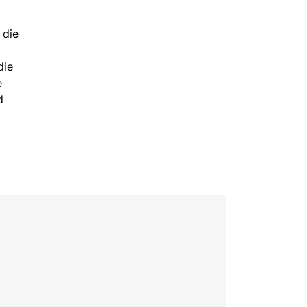
 die
die
e
d