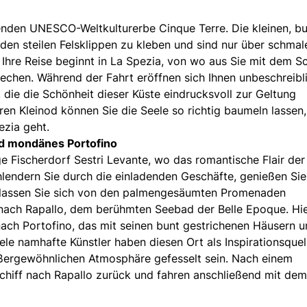
den UNESCO-Weltkulturerbe Cinque Terre. Die kleinen, b
en steilen Felsklippen zu kleben und sind nur über schmal
Ihre Reise beginnt in La Spezia, von wo aus Sie mit dem Sch
chen. Während der Fahrt eröffnen sich Ihnen unbeschreibl
die die Schönheit dieser Küste eindrucksvoll zur Geltung
n Kleinod können Sie die Seele so richtig baumeln lassen,
zia geht.
nd mondänes Portofino
ge Fischerdorf Sestri Levante, wo das romantische Flair der
chlendern Sie durch die einladenden Geschäfte, genießen Sie
d lassen Sie sich von den palmengesäumten Promenaden
 nach Rapallo, dem berühmten Seebad der Belle Epoque. Hi
 nach Portofino, das mit seinen bunt gestrichenen Häusern 
ele namhafte Künstler haben diesen Ort als Inspirationsquel
ßergewöhnlichen Atmosphäre gefesselt sein. Nach einem
Schiff nach Rapallo zurück und fahren anschließend mit de