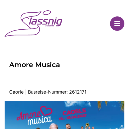
Toggl
Reisethemen
Amore Musica
Toggl
Highlights
Toggl
Service
Toggl
Kontakt
Caorle | Busreise-Nummer: 2612171
Start
Busreisen