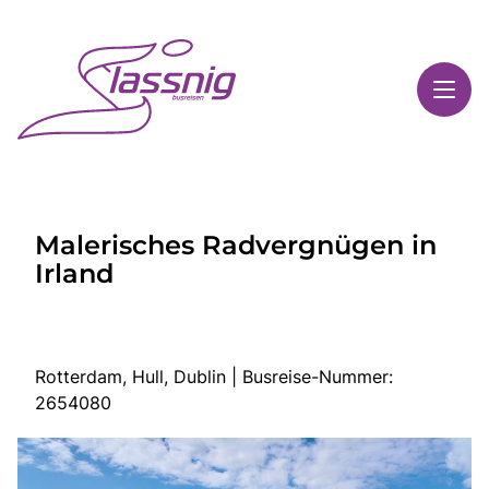
Toggl
Reisethemen
Malerisches Radvergnügen in
Toggl
Highlights
Irland
Toggl
Service
Toggl
Kontakt
Rotterdam, Hull, Dublin | Busreise-Nummer:
2654080
Start
Busreisen